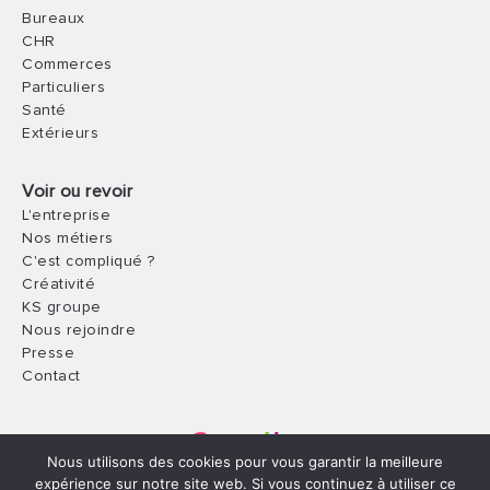
Bureaux
CHR
Commerces
Particuliers
Santé
Extérieurs
Voir ou revoir
L'entreprise
Nos métiers
C'est compliqué ?
Créativité
KS groupe
Nous rejoindre
Presse
Contact
Nous utilisons des cookies pour vous garantir la meilleure
expérience sur notre site web. Si vous continuez à utiliser ce
© 2021 - Hébergé par
Hostay