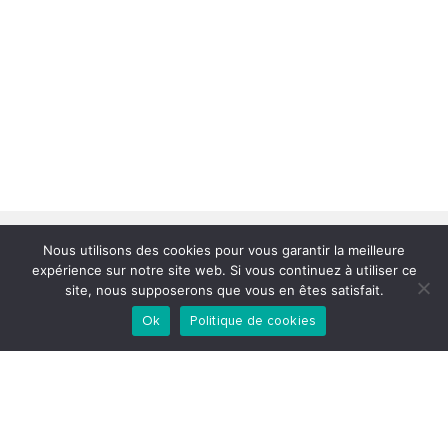
Nous utilisons des cookies pour vous garantir la meilleure
expérience sur notre site web. Si vous continuez à utiliser ce
site, nous supposerons que vous en êtes satisfait.
Creatio
8, rue de l'atôme
Ok
Politique de cookies
67800 Bischheim
Tél :
03 88 19 76 55
Suivez-nous